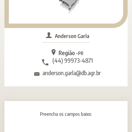
Anderson Garla
Região -
PR
(44) 99973-4871
anderson.garla@db.agr.br
Preencha os campos baixo: